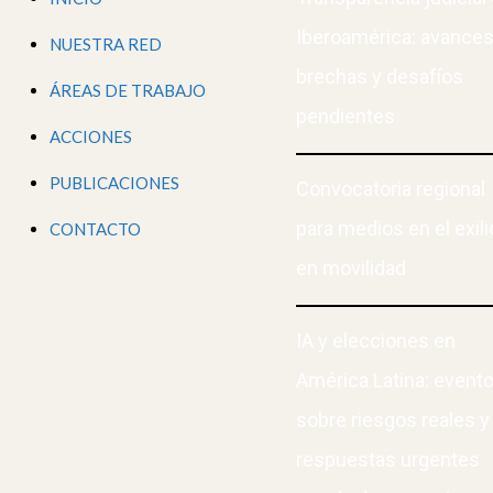
Iberoamérica: avances
NUESTRA RED
brechas y desafíos
ÁREAS DE TRABAJO
pendientes
ACCIONES
PUBLICACIONES
Convocatoria regional
para medios en el exili
CONTACTO
en movilidad
IA y elecciones en
América Latina: event
sobre riesgos reales y
respuestas urgentes