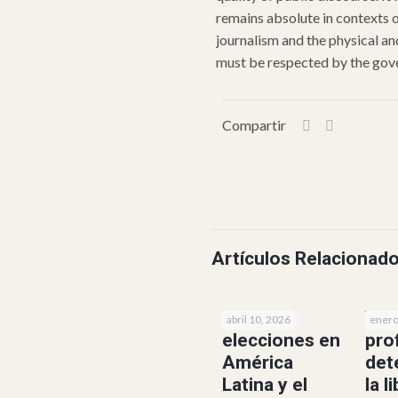
remains absolute in contexts o
journalism and the physical a
must be respected by the gove
Compartir
Artículos Relacionad
IA y
Ven
abril 10, 2026
enero
elecciones en
pro
América
det
Latina y el
la l