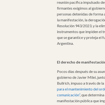
reunión pacífica impulsado des
firmantes exigimos al gobierno
personas detenidas de forma a
la manifestación, la derogaci
Resolución 943/2023, y la eli
instrumentos que impiden el t
que se garantice y proteja el 
Argentina.
El derecho de manifestaci
Pocos días después de su asun
gobierno de Javier Milei, junt
Bullrich, impuso a través de
la
para el mantenimiento del orde
comunicación”
, que determin
manifestación pública que impl