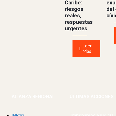
Caribe:
exp
riesgos
del
reales,
cív
respuestas
urgentes
Leer
Mas
ALIANZA REGIONAL
ÚLTIMAS ACCIONES
Transparencia judicial
INICIO