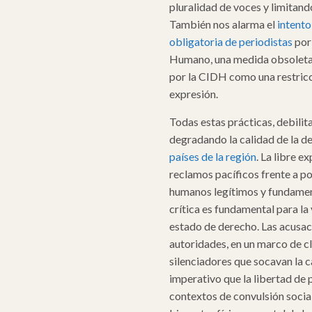
pluralidad de voces y limitand
También nos alarma el
intento
obligatoria de periodistas
por 
Humano, una medida obsoleta 
por la CIDH como una restricci
expresión.
Todas estas prácticas, debilita
degradando la calidad de la 
países de la región
. La libre e
reclamos pacíficos frente a po
humanos legítimos y fundamen
crítica es fundamental para la
estado de derecho. Las acusaci
autoridades, en un marco de cl
silenciadores que socavan la c
imperativo que la libertad de 
contextos de convulsión social.