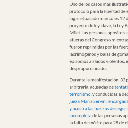
Uno de los casos más ilustrat
protocolo para la libertad de 
lugar el pasado miércoles 12 d
proyecto de ley clave, la Ley 
Milei. Las personas opositoras
afueras del Congreso mientras 
fueron reprimidas por las fuer
lacrimógenos y balas de goma.
episodios aislados violentos, el
desproporcionado.
Durante la manifestación, 33 
arbitraria, acusadas de
tentat
terrorismo
,
y conducidas a de
jueza
María Servini,
encargada 
y acusó a las fuerzas de segu
incompleta
de las personas ap
la falta de mérito para 28 de e