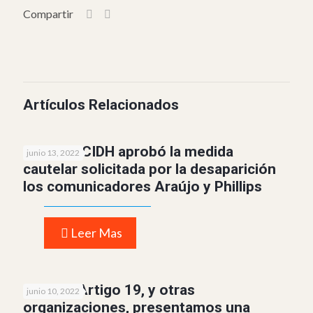
Compartir
Artículos Relacionados
Brasil: la CIDH aprobó la medida
junio 13, 2022
cautelar solicitada por la desaparición
los comunicadores Araújo y Phillips
Leer Mas
Junto a Artigo 19, y otras
junio 10, 2022
organizaciones, presentamos una