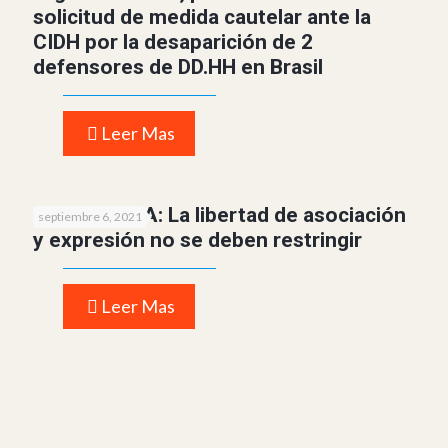
solicitud de medida cautelar ante la
CIDH por la desaparición de 2
defensores de DD.HH en Brasil
Leer Mas
GUATEMALA: La libertad de asociación
septiembre 6, 2021
y expresión no se deben restringir
Leer Mas