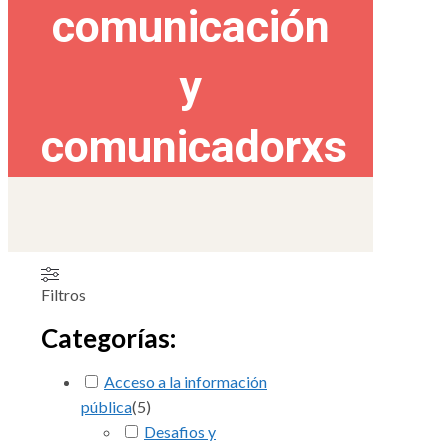
comunicación
y
comunicadorxs
Filtros
Categorías:
Acceso a la información
pública
(
5
)
Desafios y