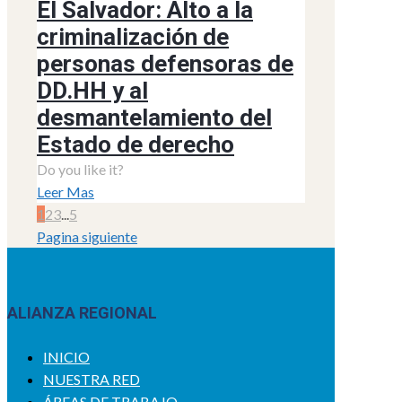
El Salvador: Alto a la
criminalización de
personas defensoras de
DD.HH y al
desmantelamiento del
Estado de derecho
Do you like it?
Leer Mas
1
2
3
...
5
Pagina siguiente
ALIANZA REGIONAL
INICIO
NUESTRA RED
ÁREAS DE TRABAJO